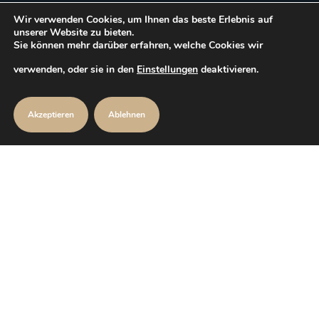
und Sicherheit.
Wir verwenden Cookies, um Ihnen das beste Erlebnis auf
unserer Website zu bieten.
Sie können mehr darüber erfahren, welche Cookies wir
KONTAKTIERE UNS
verwenden, oder sie in den
Einstellungen
deaktivieren.
Akzeptieren
Ablehnen
Arthur-Christiansen-Str. 15c
21509 Glinde
info@nordicbauelemente.com
+4917661528936
Home
Hausturen