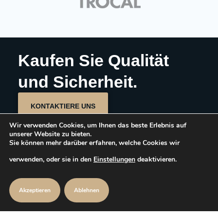
Kaufen Sie Qualität
und Sicherheit.
KONTAKTIERE UNS
Wir verwenden Cookies, um Ihnen das beste Erlebnis auf
unserer Website zu bieten.
Sie können mehr darüber erfahren, welche Cookies wir
Arthur-Christiansen-Str. 15c
verwenden, oder sie in den
Einstellungen
deaktivieren.
21509 Glinde
Akzeptieren
Ablehnen
info@nordicbauelemente.com